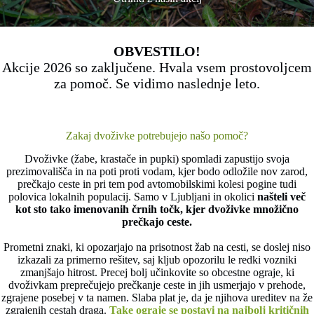
OBVESTILO!
Akcije 2026 so zaključene. Hvala vsem prostovoljcem
za pomoč. Se vidimo naslednje leto.
Zakaj dvoživke potrebujejo našo pomoč?
Dvoživke (žabe, krastače in pupki) spomladi zapustijo svoja
prezimovališča in na poti proti vodam, kjer bodo odložile nov zarod,
prečkajo ceste in pri tem pod avtomobilskimi kolesi pogine tudi
polovica lokalnih populacij. Samo v Ljubljani in okolici
našteli več
kot sto tako imenovanih črnih točk, kjer dvoživke množično
prečkajo ceste.
Prometni znaki, ki opozarjajo na prisotnost žab na cesti, se doslej niso
izkazali za primerno rešitev, saj kljub opozorilu le redki vozniki
zmanjšajo hitrost. Precej bolj učinkovite so obcestne ograje, ki
dvoživkam preprečujejo prečkanje ceste in jih usmerjajo v prehode,
zgrajene posebej v ta namen. Slaba plat je, da je njihova ureditev na že
zgrajenih cestah draga.
Take ograje se postavi na najbolj kritičnih