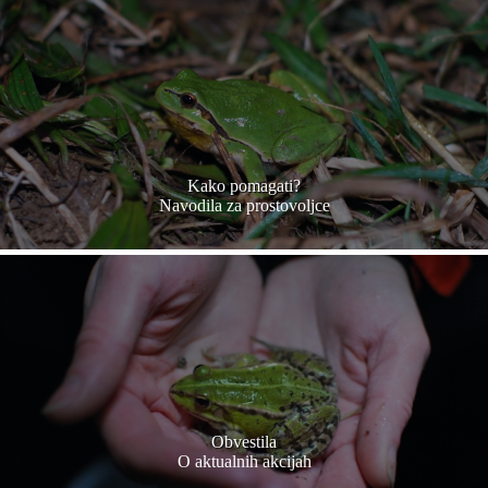
Kako pomagati?
Navodila za prostovoljce
Obvestila
O aktualnih akcijah