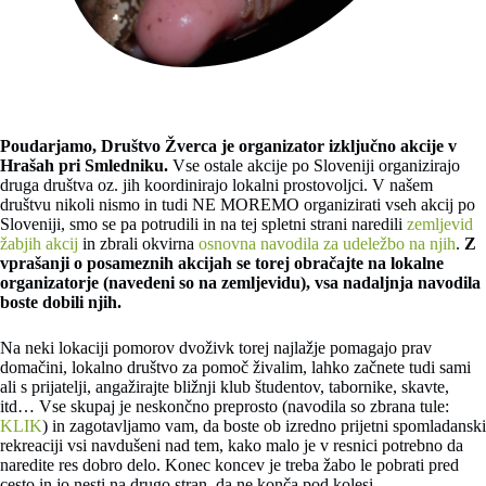
Poudarjamo, Društvo Žverca je organizator izključno akcije v
Hrašah pri Smledniku.
Vse ostale akcije po Sloveniji organizirajo
druga društva oz. jih koordinirajo lokalni prostovoljci. V našem
društvu nikoli nismo in tudi NE MOREMO organizirati vseh akcij po
Sloveniji, smo se pa potrudili in na tej spletni strani naredili
zemljevid
žabjih akcij
in zbrali okvirna
osnovna navodila za udeležbo na njih
.
Z
vprašanji o posameznih akcijah se torej obračajte na lokalne
organizatorje (navedeni so na zemljevidu), vsa nadaljnja navodila
boste dobili njih.
Na neki lokaciji pomorov dvoživk torej najlažje pomagajo prav
domačini, lokalno društvo za pomoč živalim, lahko začnete tudi sami
ali s prijatelji, angažirajte bližnji klub študentov, tabornike, skavte,
itd… Vse skupaj je neskončno preprosto (navodila so zbrana tule:
KLIK
) in zagotavljamo vam, da boste ob izredno prijetni spomladanski
rekreaciji vsi navdušeni nad tem, kako malo je v resnici potrebno da
naredite res dobro delo. Konec koncev je treba žabo le pobrati pred
cesto in jo nesti na drugo stran, da ne konča pod kolesi.