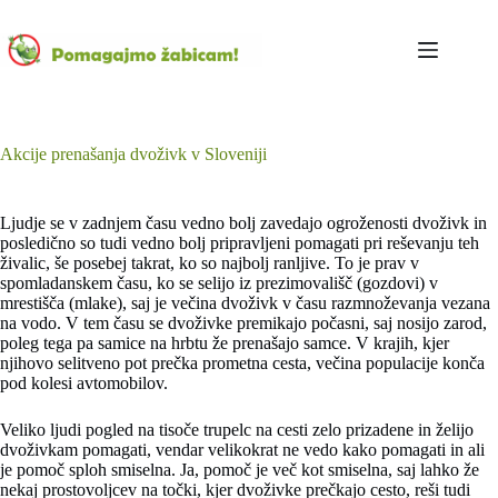
Skip
to
content
Akcije prenašanja dvoživk v Sloveniji
Ljudje se v zadnjem času vedno bolj zavedajo ogroženosti dvoživk in
posledično so tudi vedno bolj pripravljeni pomagati pri reševanju teh
živalic, še posebej takrat, ko so najbolj ranljive. To je prav v
spomladanskem času, ko se selijo iz prezimovališč (gozdovi) v
mrestišča (mlake), saj je večina dvoživk v času razmnoževanja vezana
na vodo. V tem času se dvoživke premikajo počasni, saj nosijo zarod,
poleg tega pa samice na hrbtu že prenašajo samce. V krajih, kjer
njihovo selitveno pot prečka prometna cesta, večina populacije konča
pod kolesi avtomobilov.
Veliko ljudi pogled na tisoče trupelc na cesti zelo prizadene in želijo
dvoživkam pomagati, vendar velikokrat ne vedo kako pomagati in ali
je pomoč sploh smiselna. Ja, pomoč je več kot smiselna, saj lahko že
nekaj prostovoljcev na točki, kjer dvoživke prečkajo cesto, reši tudi