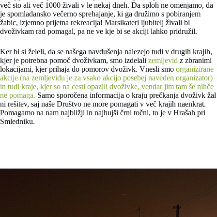
več sto ali več 1000 živali v le nekaj dneh. Da sploh ne omenjamo, da
je spomladansko večerno sprehajanje, ki ga družimo s pobiranjem
žabic, izjemno prijetna rekreacija! Marsikateri ljubitelj živali bi
dvoživkam rad pomagal, pa ne ve kje bi se akciji lahko pridružil.
Ker bi si želeli, da se našega navdušenja nalezejo tudi v drugih krajih,
kjer je potrebna pomoč dvoživkam, smo izdelali
zemljevid
z zbranimi
lokacijami, kjer prihaja do pomorov dvoživk. Vnesli smo
organizirane
akcije (na zemljevidu je za vsako akcijo posebej naveden organizator)
in tudi kraje, kjer so na cesti opazili dvoživke, vendar jim tam še nihče
ne pomaga.
Samo sporočena informacija o kraju prečkanja dvoživk žal
ni rešitev, saj naše Društvo ne more pomagati v več krajih naenkrat.
Pomagamo na nam najbližji in najhujši črni točni, to je v Hrašah pri
Smledniku.