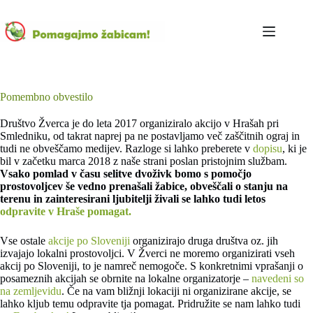
Skip
to
content
Pomembno obvestilo
Društvo Žverca je do leta 2017 organiziralo akcijo v Hrašah pri
Smledniku, od takrat naprej pa ne postavljamo več zaščitnih ograj in
tudi ne obveščamo medijev. Razloge si lahko preberete v
dopisu
, ki je
bil v začetku marca 2018 z naše strani poslan pristojnim službam.
Vsako pomlad v času selitve dvoživk bomo s pomočjo
prostovoljcev še vedno prenašali žabice, obveščali o stanju na
terenu in zainteresirani ljubitelji živali se lahko tudi letos
odpravite v Hraše pomagat.
Vse ostale
akcije po Sloveniji
organizirajo druga društva oz. jih
izvajajo lokalni prostovoljci. V Žverci ne moremo organizirati vseh
akcij po Sloveniji, to je namreč nemogoče. S konkretnimi vprašanji o
posameznih akcijah se obrnite na lokalne organizatorje –
navedeni so
na zemljevidu
. Če na vam bližnji lokaciji ni organizirane akcije, se
lahko kljub temu odpravite tja pomagat. Pridružite se nam lahko tudi