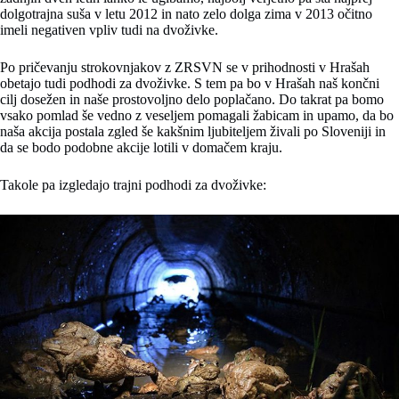
dolgotrajna suša v letu 2012 in nato zelo dolga zima v 2013 očitno
imeli negativen vpliv tudi na dvoživke.
Po pričevanju strokovnjakov z ZRSVN se v prihodnosti v Hrašah
obetajo tudi podhodi za dvoživke. S tem pa bo v Hrašah naš končni
cilj dosežen in naše prostovoljno delo poplačano. Do takrat pa bomo
vsako pomlad še vedno z veseljem pomagali žabicam in upamo, da bo
naša akcija postala zgled še kakšnim ljubiteljem živali po Sloveniji in
da se bodo podobne akcije lotili v domačem kraju.
Takole pa izgledajo trajni podhodi za dvoživke: