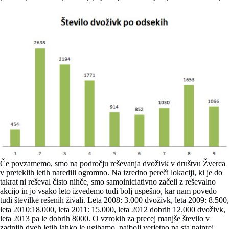
Če povzamemo, smo na področju reševanja dvoživk v društvu Žverca
v preteklih letih naredili ogromno. Na izredno pereči lokaciji, ki je do
takrat ni reševal čisto nihče, smo samoiniciativno začeli z reševalno
akcijo in jo vsako leto izvedemo tudi bolj uspešno, kar nam povedo
tudi številke rešenih živali. Leta 2008: 3.000 dvoživk, leta 2009: 8.500,
leta 2010:18.000, leta 2011: 15.000, leta 2012 dobrih 12.000 dvoživk,
leta 2013 pa le dobrih 8000. O vzrokih za precej manjše število v
zadnjih dveh letih lahko le ugibamo, najbolj verjetno pa sta najprej