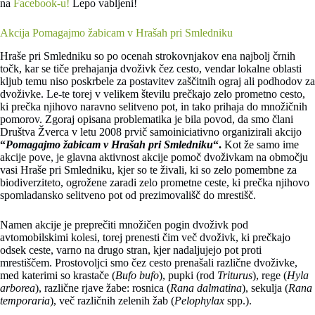
na
Facebook-u!
Lepo vabljeni!
Akcija Pomagajmo žabicam v Hrašah pri Smledniku
Hraše pri Smledniku so po ocenah strokovnjakov ena najbolj črnih
točk, kar se tiče prehajanja dvoživk čez cesto, vendar lokalne oblasti
kljub temu niso poskrbele za postavitev zaščitnih ograj ali podhodov za
dvoživke. Le-te torej v velikem številu prečkajo zelo prometno cesto,
ki prečka njihovo naravno selitveno pot, in tako prihaja do množičnih
pomorov. Zgoraj opisana problematika je bila povod, da smo člani
Društva Žverca v letu 2008 prvič samoiniciativno organizirali akcijo
“
Pomagajmo žabicam v Hrašah pri Smledniku
“.
Kot že samo ime
akcije pove, je glavna aktivnost akcije pomoč dvoživkam na območju
vasi Hraše pri Smledniku, kjer so te živali, ki so zelo pomembne za
biodiverziteto, ogrožene zaradi zelo prometne ceste, ki prečka njihovo
spomladansko selitveno pot od prezimovališč do mrestišč.
Namen akcije je preprečiti množičen pogin dvoživk pod
avtomobilskimi kolesi, torej prenesti čim več dvoživk, ki prečkajo
odsek ceste, varno na drugo stran, kjer nadaljujejo pot proti
mrestiščem. Prostovoljci smo čez cesto prenašali različne dvoživke,
med katerimi so krastače (
Bufo bufo
), pupki (rod
Triturus
), rege (
Hyla
arborea
), različne rjave žabe: rosnica (
Rana dalmatina
), sekulja (
Rana
temporaria
), več različnih zelenih žab (
Pelophylax
spp.).