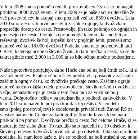
V letu 2008 smo s pomočjo redkih prostovoljcev čez cesto pomagali
približno 3000 dvoživkam. V letu 2009 se je naše akcije udeležilo že
več prostovoljcev in skupaj smo prenesli več kot 8500 dvoživk. Leta
2010 smo v Hrašah prvič postavili zaščitne ograje, ki dvoživkam
preprečijo dostop do ceste. Prostovoljci jih tako pobirajo ob ograjah in
prenesejo čez cesto. Ograje so pripomogle k temu, da smo bili pri
reševanju dvoživk še bolj uspešni kot v prejšnjih letih, prenesli smo
namreč več kot 18.000 dvoživk! Podatke smo nato posredovali tudi
CKFF, katerega ocene o številu živali, ki tam prečkajo cesto, so se do
takrat gibale med 2.000 in 3.000 in so bile očitno močno podcenjene.
Naše ugotovitve potrjujejo, da so Hraše ena od najbolj črnih točk, ki si
zasluži ureditev. Kratkoročno rešitev predstavlja postavitev začasnih
zaščitnih ograj v času, ko dvoživke prečkajo cesto. Zaščitne ograje
namreč močno olajšajo delo prostovoljcem, število rešenih dvoživk je
večje, nenazadnje pa je cesta v tem času tudi za voznike bolj
varna. Dolgoročno rešitev pa predstavljajo podhodi za dvoživke. V
letu 2011 smo naredili tudi prvi korak k tej rešitvi. V tem letu
smo (poleg prostovoljcev) k sodelovanju privabili tudi Zavod RS za
varstvo narave in Center za kartografijo flore in favne, ki so nam
priskočili na pomoč. Dvoživke prečkajo cesto čez celotne Hraše, ki se
raztezajo čez slaba 2km. To razdaljo smo razdelili na 10 odsekov in
število prenesenih dvoživk prvič zbirali po odsekih. Tako smo pridobili
podatke, ki nam lepo kažejo, kje so podhodi najbolj smiselni oz. nujni.