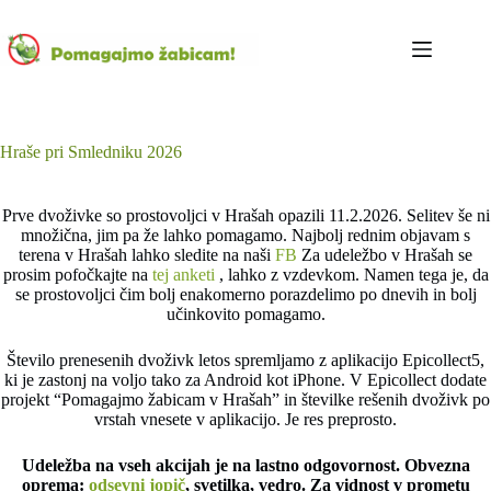
Skip
to
content
Hraše pri Smledniku 2026
Prve dvoživke so prostovoljci v Hrašah opazili 11.2.2026. Selitev še ni
množična, jim pa že lahko pomagamo. Najbolj rednim objavam s
terena v Hrašah lahko sledite na naši
FB
Za udeležbo v Hrašah se
prosim pofočkajte na
tej anketi
, lahko z vzdevkom. Namen tega je, da
se prostovoljci čim bolj enakomerno porazdelimo po dnevih in bolj
učinkovito pomagamo.
Število prenesenih dvoživk letos spremljamo z aplikacijo Epicollect5,
ki je zastonj na voljo tako za Android kot iPhone. V Epicollect dodate
projekt “Pomagajmo žabicam v Hrašah” in številke rešenih dvoživk po
vrstah vnesete v aplikacijo. Je res preprosto.
Udeležba na vseh akcijah je na lastno odgovornost. Obvezna
oprema:
odsevni jopič
, svetilka, vedro. Za vidnost v prometu